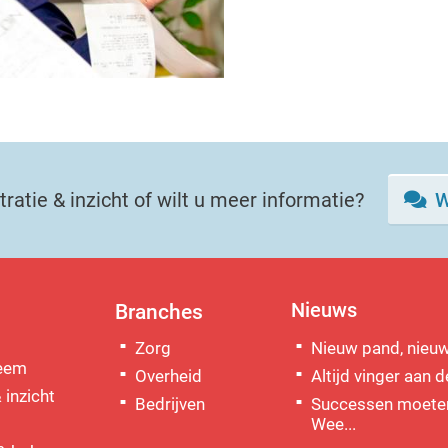
ratie & inzicht of wilt u meer informatie?
W
Nieuws
Branches
Zorg
Nieuw pand, nieuw a
teem
Overheid
Altijd vinger aan d
 inzicht
Bedrijven
Successen moeten
n
Wee...