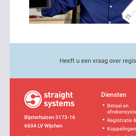
Heeft u een vraag over regist
Diensten
Betaal en
afrekensys
Bijsterhuizen 3173-16
Registratie &
6604 LV Wijchen
Koppelinge