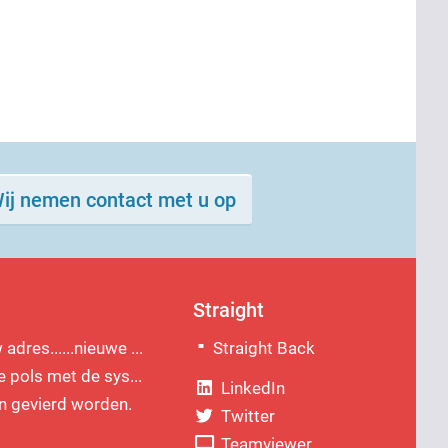
ij nemen contact met u op
Straight
dres......nieuwe ...
Straight Back
e pols met de sys...
LinkedIn
 gevierd worden.
Twitter
Teamviewer