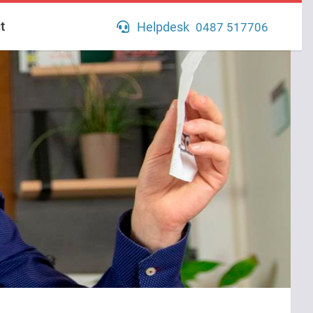
t
Helpdesk
0487 517706
Kantoor
0487 517700
Verkoop
06 83569173